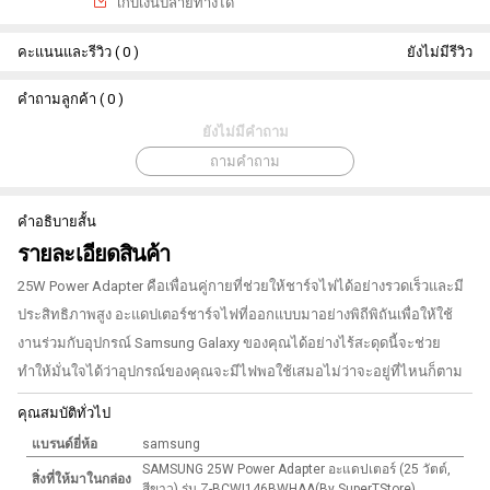
เกีบเงินปลายทางได้
คะแนนและรีวิว ( 0 )
ยังไม่มีรีวิว
คำถามลูกค้า ( 0 )
ยังไม่มีคำถาม
ถามคำถาม
คำอธิบายสั้น
รายละเอียดสินค้า
25W Power Adapter คือเพื่อนคู่กายที่ช่วยให้ชาร์จไฟได้อย่างรวดเร็วและมี
ประสิทธิภาพสูง อะแดปเตอร์ชาร์จไฟที่ออกแบบมาอย่างพิถีพิถันเพื่อให้ใช้
งานร่วมกับอุปกรณ์ Samsung Galaxy ของคุณได้อย่างไร้สะดุดนี้จะช่วย
ทำให้มั่นใจได้ว่าอุปกรณ์ของคุณจะมีไฟพอใช้เสมอไม่ว่าจะอยู่ที่ไหนก็ตาม
คุณสมบัติทั่วไป
แบรนด์ยี่ห้อ
samsung
SAMSUNG 25W Power Adapter อะแดปเตอร์ (25 วัตต์,
สิ่งที่ให้มาในกล่อง
สีขาว) รุ่น Z-BCWI146BWHAA(By SuperTStore)