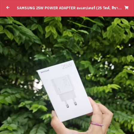
SAMSUNG 25W POWER ADAPTER อะแดปเตอร์ (25 วัตต์, สีขาว) รุ่น Z-BCWI146BWHAA(BY SUPERTSTORE)