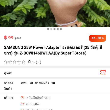
฿
99
ลด - 80 %
฿ 490
SAMSUNG 25W Power Adapter อะแดปเตอร์ (25 วัตต์, สี
ขาว) รุ่น Z-BCWI146BWHAA(By SuperTStore)
0
/ 5 ( 0 )
คูปอง
การส่ง
กทม
20
ต่างจังหวัด
20
สินค้า
บริการ
7 วันคืนสินค้าง่าย
6 months