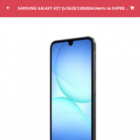
SAMSUNG GALAXY A17 รุ่น 5G(8/128GB)สเปคครบ จอ SUPER AMOLED(BY SUPERTSTORE)