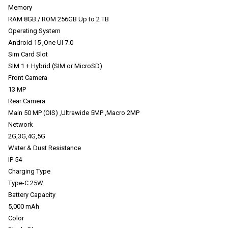
Memory
RAM 8GB / ROM 256GB Up to 2 TB
Operating System
Android 15 ,One UI 7.0
Sim Card Slot
SIM 1 + Hybrid (SIM or MicroSD)
Front Camera
13 MP
Rear Camera
Main 50 MP (OIS) ,Ultrawide 5MP ,Macro 2MP
Network
2G,3G,4G,5G
Water & Dust Resistance
IP 54
Charging Type
Type-C 25W
Battery Capacity
5,000 mAh
Color